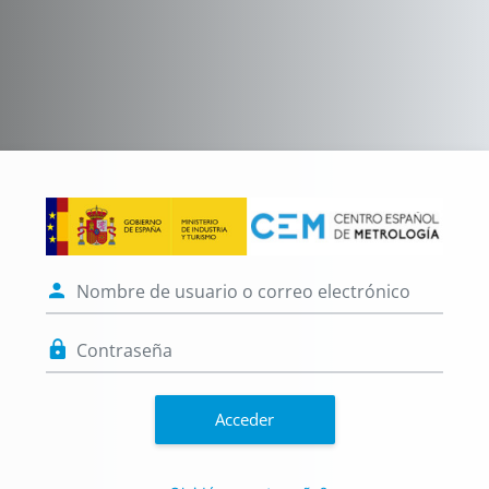
Salta al contenido principal
Entrar a AULA 
Saltar a creación de una nueva cu
Nombre de usuario o correo electr
Contraseña
Acceder